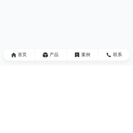
首页
产品
案例
联系
技术咨询：18161868536
业务咨询：400-029-8536 181-6186-8536
邮 箱：
runlaiyiqi@sina.com
公司地址：
西安市沣东新城中兴深蓝科技产业园3号楼403室